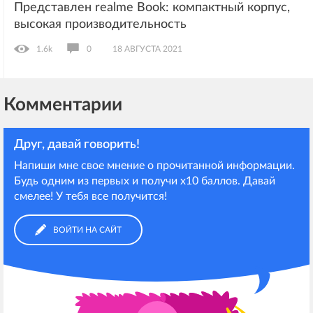
Представлен realme Book: компактный корпус,
высокая производительность
1.6k
0
18 АВГУСТА 2021
Комментарии
Друг, давай говорить!
Напиши мне свое мнение о прочитанной информации.
Будь одним из первых и получи х10 баллов. Давай
смелее! У тебя все получится!
ВОЙТИ НА САЙТ