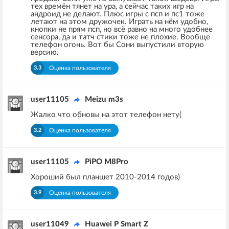
тех времён тянет на ура, а сейчас таких игр на
андроид не делают. Плюс игры с псп и пс1 тоже
летают на этом дружочек. Играть на нём удобно,
кнопки не прям псп, но всё равно на много удобнее
сенсора, да и татч стики тоже не плохие. Вообще
телефон огонь. Вот бы Сони выпустили вторую
версию.
3.3
Оценка пользователя
user11105
Meizu m3s
Жалко что обновы на этот телефон нету(
3.2
Оценка пользователя
user11105
PiPO M8Pro
Хороший был планшет 2010-2014 годов)
3.9
Оценка пользователя
user11049
Huawei P Smart Z