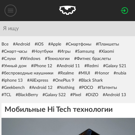
Все
#Android
#iOS
#Apple
#Смартфоны
#Планшеты
#Смарт-часы
#Ноутбуки
#Игры
#Samsung
#Xiaomi
#Слухи
#Windows
#Технологии
#Фитнес браслеты
#Умный дом
#iPhone 12
#Android 11
#Redmi
#Galaxy S21
#беспроводные наушники
#Realme
#MIUI
#Honor
#nubia
#iphone 13
#AliExpress
#OnePlus 9
#Black Shark
#Geekbench
#Android 12
#Nothing
#POCO
#Патенты
#TCL
#BlackBerry
#Galaxy S22
#Pixel
#DIZO
#Android 13
Мобильные Hi Tech технологии