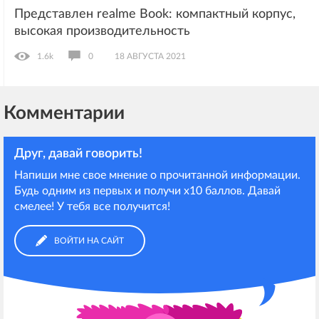
Представлен realme Book: компактный корпус,
высокая производительность
1.6k
0
18 АВГУСТА 2021
Комментарии
Друг, давай говорить!
Напиши мне свое мнение о прочитанной информации.
Будь одним из первых и получи х10 баллов. Давай
смелее! У тебя все получится!
ВОЙТИ НА САЙТ