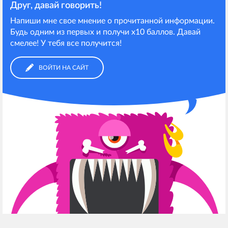
Друг, давай говорить!
Напиши мне свое мнение о прочитанной информации.
Будь одним из первых и получи х10 баллов. Давай
смелее! У тебя все получится!
ВОЙТИ НА САЙТ