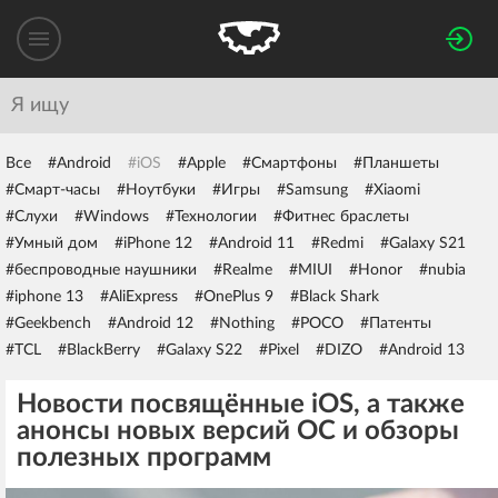
Все
#Android
#iOS
#Apple
#Смартфоны
#Планшеты
#Смарт-часы
#Ноутбуки
#Игры
#Samsung
#Xiaomi
#Слухи
#Windows
#Технологии
#Фитнес браслеты
#Умный дом
#iPhone 12
#Android 11
#Redmi
#Galaxy S21
#беспроводные наушники
#Realme
#MIUI
#Honor
#nubia
#iphone 13
#AliExpress
#OnePlus 9
#Black Shark
#Geekbench
#Android 12
#Nothing
#POCO
#Патенты
#TCL
#BlackBerry
#Galaxy S22
#Pixel
#DIZO
#Android 13
Новости посвящённые iOS, а также
анонсы новых версий ОС и обзоры
полезных программ