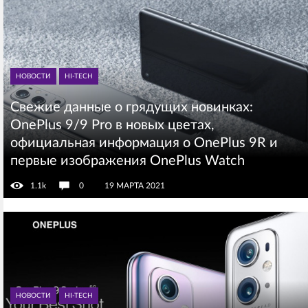
НОВОСТИ
HI-TECH
Свежие данные о грядущих новинках:
OnePlus 9/9 Pro в новых цветах,
официальная информация о OnePlus 9R и
первые изображения OnePlus Watch
1.1k
0
19 МАРТА 2021
НОВОСТИ
HI-TECH