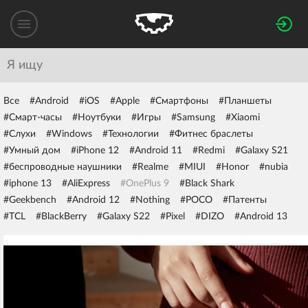
Все
#Android
#iOS
#Apple
#Смартфоны
#Планшеты
#Смарт-часы
#Ноутбуки
#Игры
#Samsung
#Xiaomi
#Слухи
#Windows
#Технологии
#Фитнес браслеты
#Умный дом
#iPhone 12
#Android 11
#Redmi
#Galaxy S21
#беспроводные наушники
#Realme
#MIUI
#Honor
#nubia
#iphone 13
#AliExpress
#OnePlus 9
#Black Shark
#Geekbench
#Android 12
#Nothing
#POCO
#Патенты
#TCL
#BlackBerry
#Galaxy S22
#Pixel
#DIZO
#Android 13