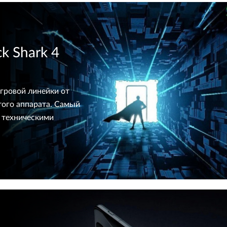
k Shark 4
гровой линейки от
того аппарата. Самый
д техническими