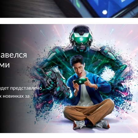
завелся
ыми
удет представлено
х новинках за