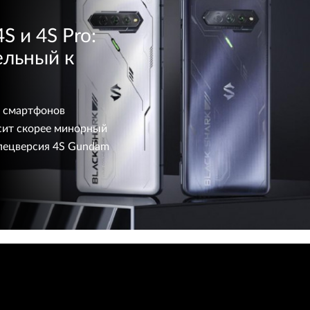
S и 4S Pro:
ельный к
х смартфонов
осит скорее минорный
спецверсия 4S Gundam