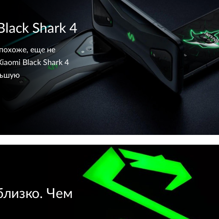
lack Shark 4
похоже, еще не
iaomi Black Shark 4
льшую
близко. Чем