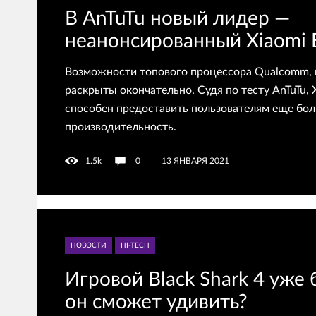
В AnTuTu новый лидер —
неанонсированный Xiaomi B
Возможности топового процессора Qualcomm, 
раскрыты окончательно. Судя по тесту AnTuTu, X
способен предоставить пользователям еще бо
производительность.
1.5k
0
13 ЯНВАРЯ 2021
НОВОСТИ
HI-TECH
Игровой Black Shark 4 уже 
он сможет удивить?