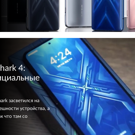
hark 4:
ициальные
ark засветился на
ешности устройства, а
к что там со