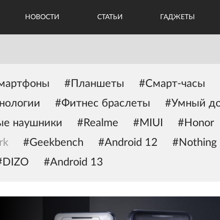
НОВОСТИ
СТАТЬИ
ГАДЖЕТЫ
мартфоны
#Планшеты
#Смарт-часы
нологии
#Фитнес браслеты
#Умный д
ые наушники
#Realme
#MIUI
#Honor
rk
#Geekbench
#Android 12
#Nothing
#DIZO
#Android 13