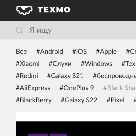
Все
#Android
#iOS
#Apple
#С
#Xiaomi
#Слухи
#Windows
#Тех
#Redmi
#Galaxy S21
#беспроводн
#AliExpress
#OnePlus 9
#Black Sha
#BlackBerry
#Galaxy S22
#Pixel