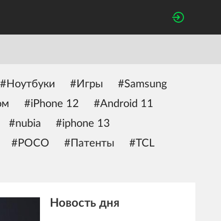
#Ноутбуки
#Игры
#Samsung
ом
#iPhone 12
#Android 11
#nubia
#iphone 13
#POCO
#Патенты
#TCL
Новость дня