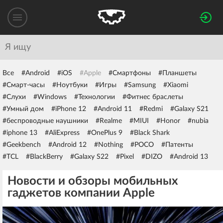
Все
#Android
#iOS
#Apple
#Смартфоны
#Планшеты
#Смарт-часы
#Ноутбуки
#Игры
#Samsung
#Xiaomi
#Слухи
#Windows
#Технологии
#Фитнес браслеты
#Умный дом
#iPhone 12
#Android 11
#Redmi
#Galaxy S21
#беспроводные наушники
#Realme
#MIUI
#Honor
#nubia
#iphone 13
#AliExpress
#OnePlus 9
#Black Shark
#Geekbench
#Android 12
#Nothing
#POCO
#Патенты
#TCL
#BlackBerry
#Galaxy S22
#Pixel
#DIZO
#Android 13
Новости и обзоры мобильных
гаджетов компании Apple