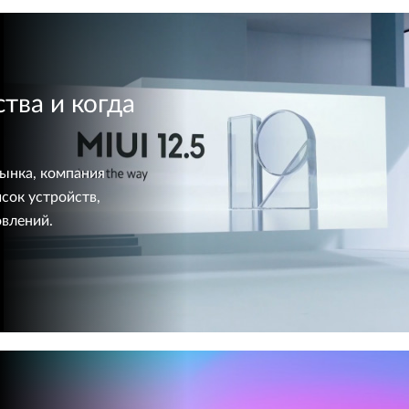
тва и когда
рынка, компания
сок устройств,
овлений.