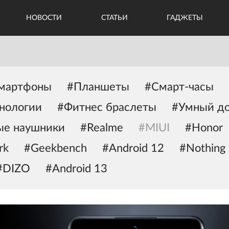
НОВОСТИ
СТАТЬИ
ГАДЖЕТЫ
мартфоны
#Планшеты
#Смарт-часы
нологии
#Фитнес браслеты
#Умный д
ые наушники
#Realme
#MIUI
#Honor
rk
#Geekbench
#Android 12
#Nothing
#DIZO
#Android 13