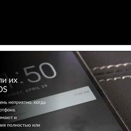
ли их
OS
ень неприятно, когда
ртфона.
имают и
ния полностью или