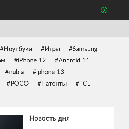
#Ноутбуки
#Игры
#Samsung
ом
#iPhone 12
#Android 11
#nubia
#iphone 13
#POCO
#Патенты
#TCL
Новость дня