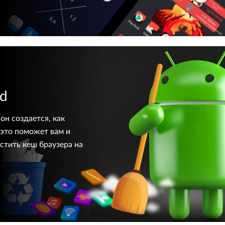
id
он создается, как
 это поможет вам и
стить кеш браузера на