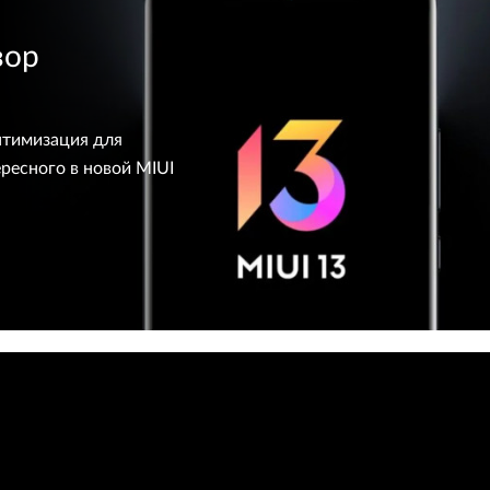
зор
птимизация для
ресного в новой MIUI