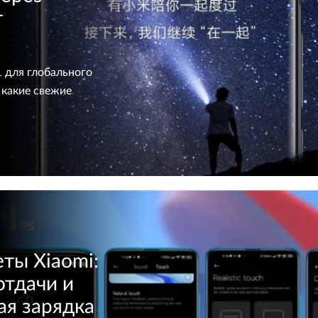
т
1 для глобального
 какие свежие
еты Xiaomi:
отдачи и
ая зарядка