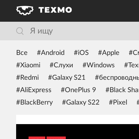
Все
#Android
#iOS
#Apple
#С
#Xiaomi
#Слухи
#Windows
#Тех
#Redmi
#Galaxy S21
#беспроводн
#AliExpress
#OnePlus 9
#Black Sha
#BlackBerry
#Galaxy S22
#Pixel